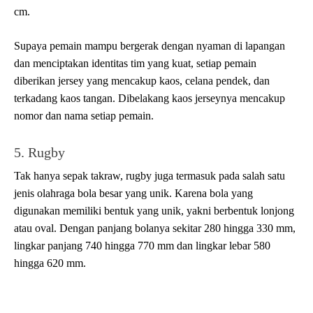
cm.
Supaya pemain mampu bergerak dengan nyaman di lapangan 
dan menciptakan identitas tim yang kuat, setiap pemain 
diberikan jersey yang mencakup kaos, celana pendek, dan 
terkadang kaos tangan. Dibelakang kaos jerseynya mencakup 
nomor dan nama setiap pemain.
5. Rugby
Tak hanya sepak takraw, rugby juga termasuk pada salah satu 
jenis olahraga bola besar yang unik. Karena bola yang 
digunakan memiliki bentuk yang unik, yakni berbentuk lonjong 
atau oval. Dengan panjang bolanya sekitar 280 hingga 330 mm, 
lingkar panjang 740 hingga 770 mm dan lingkar lebar 580 
hingga 620 mm.