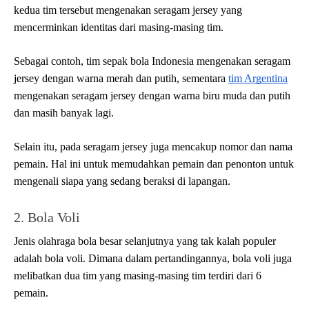
kedua tim tersebut mengenakan seragam jersey yang 
mencerminkan identitas dari masing-masing tim. 
Sebagai contoh, tim sepak bola Indonesia mengenakan seragam 
jersey dengan warna merah dan putih, sementara 
tim Argentina
mengenakan seragam jersey dengan warna biru muda dan putih 
dan masih banyak lagi.
Selain itu, pada seragam jersey juga mencakup nomor dan nama 
pemain. Hal ini untuk memudahkan pemain dan penonton untuk 
mengenali siapa yang sedang beraksi di lapangan.
2. Bola Voli
Jenis olahraga bola besar selanjutnya yang tak kalah populer 
adalah bola voli. Dimana dalam pertandingannya, bola voli juga 
melibatkan dua tim yang masing-masing tim terdiri dari 6 
pemain. 