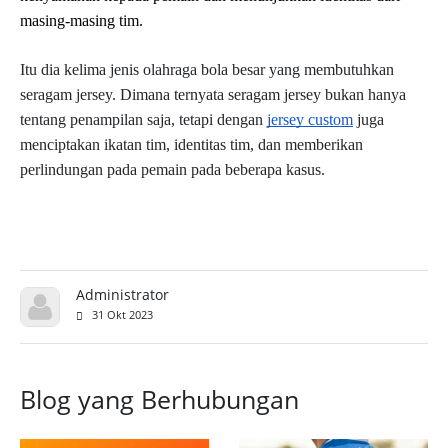
masing-masing tim. 
Itu dia kelima jenis olahraga bola besar yang membutuhkan
seragam jersey. Dimana ternyata seragam jersey bukan hanya
tentang penampilan saja, tetapi dengan
jersey custom
juga
menciptakan ikatan tim, identitas tim, dan memberikan
perlindungan pada pemain pada beberapa kasus.
Administrator
31 Okt 2023
Blog yang Berhubungan