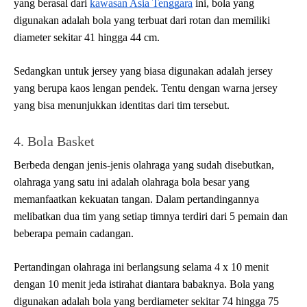
yang berasal dari 
kawasan Asia Tenggara
 ini, bola yang 
digunakan adalah bola yang terbuat dari rotan dan memiliki 
diameter sekitar 41 hingga 44 cm. 
Sedangkan untuk jersey yang biasa digunakan adalah jersey 
yang berupa kaos lengan pendek. Tentu dengan warna jersey 
yang bisa menunjukkan identitas dari tim tersebut.
4. Bola Basket
Berbeda dengan jenis-jenis olahraga yang sudah disebutkan, 
olahraga yang satu ini adalah olahraga bola besar yang 
memanfaatkan kekuatan tangan. Dalam pertandingannya 
melibatkan dua tim yang setiap timnya terdiri dari 5 pemain dan 
beberapa pemain cadangan. 
Pertandingan olahraga ini berlangsung selama 4 x 10 menit 
dengan 10 menit jeda istirahat diantara babaknya. Bola yang 
digunakan adalah bola yang berdiameter sekitar 74 hingga 75 