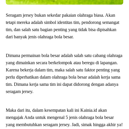
Seragam jersey bukan sekedar pakaian olahraga biasa. Akan 
tetapi mereka adalah simbol identitas tim, pendorong semangat 
tim, dan salah satu bagian penting yang tidak bisa dipisahkan 
dari banyak jenis olahraga bola besar. 
Dimana permainan bola besar adalah salah satu cabang olahraga 
yang dimainkan secara berkelompok atau beregu di lapangan. 
Karena bekerja dalam tim, maka salah satu faktor penting yang 
perlu diperhatikan dalam olahraga bola besar adalah kerja sama 
tim. Dimana kerja sama tim ini dapat didorong dengan adanya 
seragam jersey. 
Maka dari itu, dalam kesempatan kali ini Kainia.id akan 
mengajak Anda untuk mengenal 5 jenis olahraga bola besar 
yang membutuhkan seragam jersey. Jadi, simak hingga akhir ya!