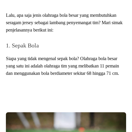
Lalu, apa saja jenis olahraga bola besar yang membutuhkan 
seragam jersey sebagai lambang penyemangat tim? Mari simak 
penjelasannya berikut ini:
1. Sepak Bola
Siapa yang tidak mengenal sepak bola? Olahraga bola besar 
yang satu ini adalah olahraga tim yang melibatkan 11 pemain 
dan menggunakan bola berdiameter sekitar 68 hingga 71 cm. 