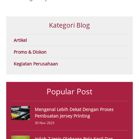
Kategori Blog
Artikel
Promo & Diskon
Kegiatan Perusahaan
Popular Post
Mengenal Lebih Dekat Dengan Proses
Pembuatan Jersey Printing
30 Nov 2023
Inilah 7 Jenis Olahraga Bola Kecil Dan