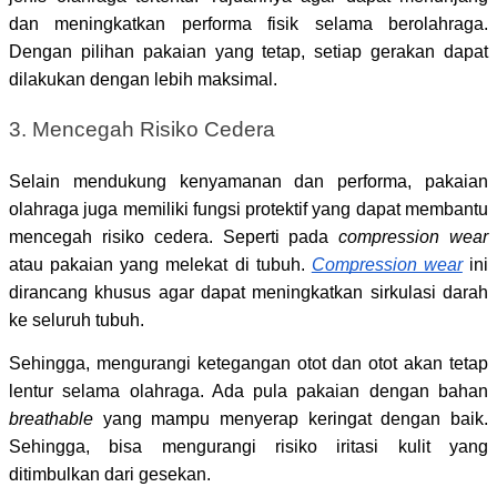
dan meningkatkan performa fisik selama berolahraga. 
Dengan pilihan pakaian yang tetap, setiap gerakan dapat 
dilakukan dengan lebih maksimal. 
3. Mencegah Risiko Cedera
Selain mendukung kenyamanan dan performa, pakaian 
olahraga juga memiliki fungsi protektif yang dapat membantu 
mencegah risiko cedera. Seperti pada 
compression wear
atau pakaian yang melekat di tubuh. 
Compression wear
 ini 
dirancang khusus agar dapat meningkatkan sirkulasi darah 
ke seluruh tubuh. 
Sehingga, mengurangi ketegangan otot dan otot akan tetap 
lentur selama olahraga. Ada pula pakaian dengan bahan 
breathable 
yang mampu menyerap keringat dengan baik. 
Sehingga, bisa mengurangi risiko iritasi kulit yang 
ditimbulkan dari gesekan.