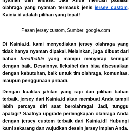
nyaman dan leluasa. Jika Anda mencari pakaian
olahraga yang nyaman termasuk jenis
jersey custom
,
Kainia.id adalah pilihan yang tepat!
Pesan jersey custom, Sumber: google.com
Di Kainia.id, kami menyediakan jersey olahraga yang
tidak hanya nyaman dipakai. Melainkan, juga dibuat dari
bahan
breathable
yang mampu menyerap keringat
dengan baik. Desainnya fleksibel dan bisa disesuaikan
dengan kebutuhan, baik untuk tim olahraga, komunitas,
maupun penggunaan pribadi.
Dengan kualitas jahitan yang rapi dan pilihan bahan
terbaik, jersey dari Kainia.id akan membuat Anda tampil
lebih percaya diri saat berolahraga! Jadi, tunggu
apalagi? Saatnya upgrade perlengkapan olahraga Anda
dengan jersey custom terbaik dari Kainia.id! Hubungi
kami sekarang dan wujudkan desain jersey impian Anda.