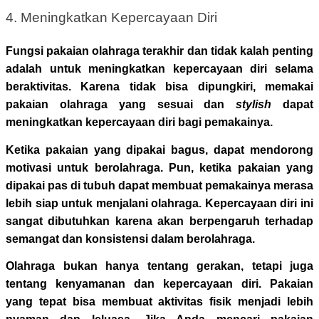
4. Meningkatkan Kepercayaan Diri
Fungsi pakaian olahraga terakhir dan tidak kalah penting
adalah untuk meningkatkan kepercayaan diri selama
beraktivitas. Karena tidak bisa dipungkiri, memakai
pakaian olahraga yang sesuai dan
stylish
dapat
meningkatkan kepercayaan diri bagi pemakainya.
Ketika pakaian yang dipakai bagus, dapat mendorong
motivasi untuk berolahraga. Pun, ketika pakaian yang
dipakai pas di tubuh dapat membuat pemakainya merasa
lebih siap untuk menjalani olahraga. Kepercayaan diri ini
sangat dibutuhkan karena akan berpengaruh terhadap
semangat dan konsistensi dalam berolahraga.
Olahraga bukan hanya tentang gerakan, tetapi juga
tentang kenyamanan dan kepercayaan diri. Pakaian
yang tepat bisa membuat aktivitas fisik menjadi lebih