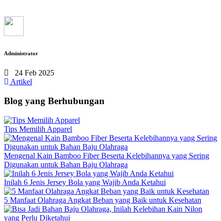
Administrator
24 Feb 2025
Artikel
Blog yang Berhubungan
Tips Memilih Apparel
Mengenal Kain Bamboo Fiber Beserta Kelebihannya yang Sering
Digunakan untuk Bahan Baju Olahraga
Inilah 6 Jenis Jersey Bola yang Wajib Anda Ketahui
5 Manfaat Olahraga Angkat Beban yang Baik untuk Kesehatan