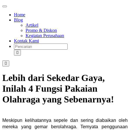
Home
Blog
Artikel
Promo & Diskon
Kegiatan Perusahaan
Kontak Kami
Lebih dari Sekedar Gaya,
Inilah 4 Fungsi Pakaian
Olahraga yang Sebenarnya!
Meskipun kelihatannya sepele dan sering diabaikan oleh 
mereka yang gemar berolahraga. Ternyata penggunaan 