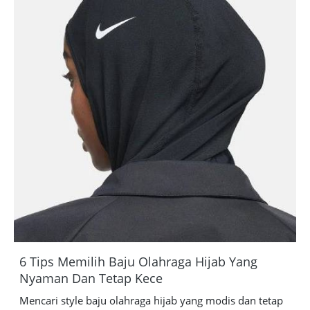
6 Tips Memilih Baju Olahraga Hijab Yang
Nyaman Dan Tetap Kece
Mencari style baju olahraga hijab yang modis dan tetap