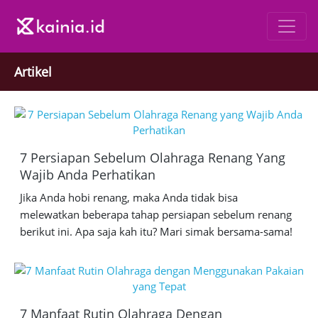
Artikel
7 Persiapan Sebelum Olahraga Renang Yang
Wajib Anda Perhatikan
Jika Anda hobi renang, maka Anda tidak bisa
melewatkan beberapa tahap persiapan sebelum renang
berikut ini. Apa saja kah itu? Mari simak bersama-sama!
7 Manfaat Rutin Olahraga Dengan