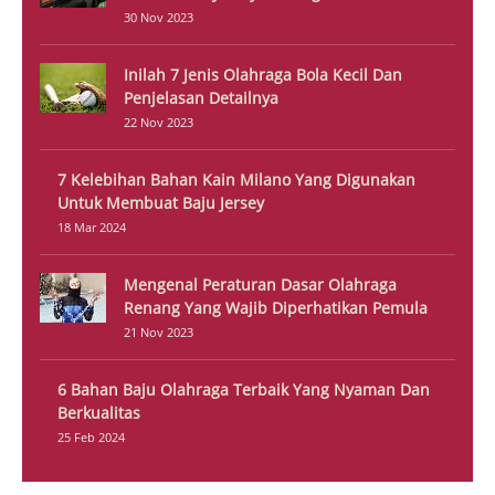
30 Nov 2023
Inilah 7 Jenis Olahraga Bola Kecil Dan
Penjelasan Detailnya
22 Nov 2023
7 Kelebihan Bahan Kain Milano Yang Digunakan
Untuk Membuat Baju Jersey
18 Mar 2024
Mengenal Peraturan Dasar Olahraga
Renang Yang Wajib Diperhatikan Pemula
21 Nov 2023
6 Bahan Baju Olahraga Terbaik Yang Nyaman Dan
Berkualitas
25 Feb 2024