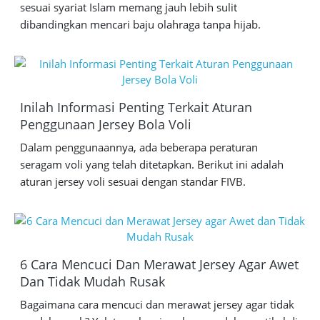
sesuai syariat Islam memang jauh lebih sulit
dibandingkan mencari baju olahraga tanpa hijab.
Inilah Informasi Penting Terkait Aturan
Penggunaan Jersey Bola Voli
Dalam penggunaannya, ada beberapa peraturan
seragam voli yang telah ditetapkan. Berikut ini adalah
aturan jersey voli sesuai dengan standar FIVB.
6 Cara Mencuci Dan Merawat Jersey Agar Awet
Dan Tidak Mudah Rusak
Bagaimana cara mencuci dan merawat jersey agar tidak