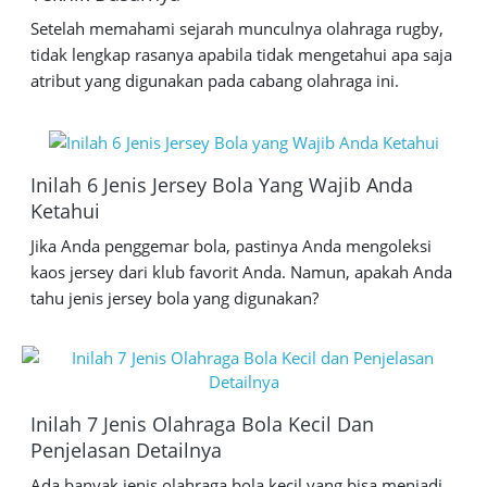
Setelah memahami sejarah munculnya olahraga rugby,
tidak lengkap rasanya apabila tidak mengetahui apa saja
atribut yang digunakan pada cabang olahraga ini.
Inilah 6 Jenis Jersey Bola Yang Wajib Anda
Ketahui
Jika Anda penggemar bola, pastinya Anda mengoleksi
kaos jersey dari klub favorit Anda. Namun, apakah Anda
tahu jenis jersey bola yang digunakan?
Inilah 7 Jenis Olahraga Bola Kecil Dan
Penjelasan Detailnya
Ada banyak jenis olahraga bola kecil yang bisa menjadi